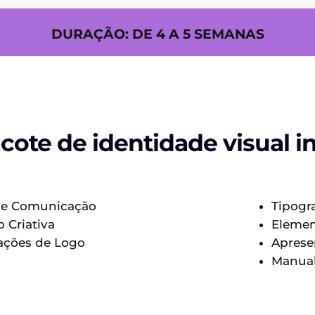
DURAÇÃO: DE 4 A 5 SEMANAS
cote de identidade visual in
 de Comunicação
Tipogra
 Criativa
Element
iações de Logo
Aprese
Manual