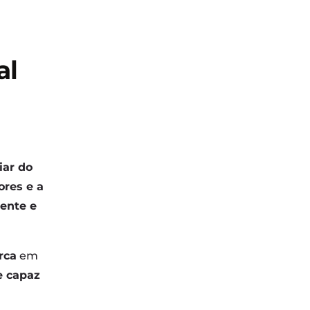
al
iar do
ores e a
ente e
rca
em
e capaz