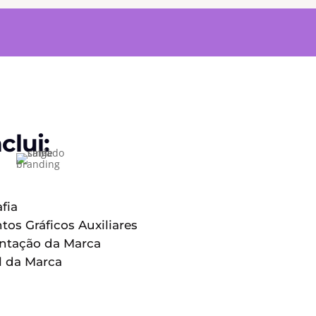
clui:
fia
os Gráficos Auxiliares
ntação da Marca
 da Marca